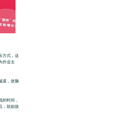
乐方式，这
为作业太
减退，使脑
戏的时间，
且，鼓励孩