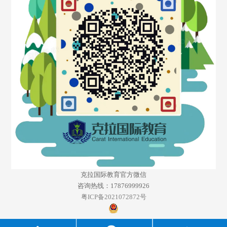
克拉国际教育官方微信
咨询热线：17876999926
粤ICP备2021072872号