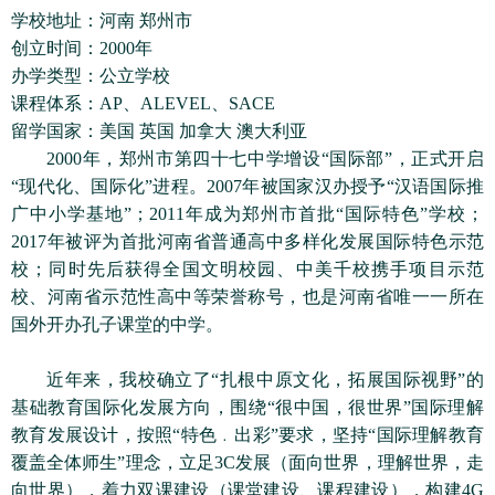
学校地址：河南 郑州市
创立时间：2000年
办学类型：公立学校
课程体系：AP、ALEVEL、SACE
留学国家：美国 英国 加拿大 澳大利亚
2000年，郑州市第四十七中学增设“国际部”，正式开启
“现代化、国际化”进程。2007年被国家汉办授予“汉语国际推
广中小学基地”；2011年成为郑州市首批“国际特色”学校；
2017年被评为首批河南省普通高中多样化发展国际特色示范
校；同时先后获得全国文明校园、中美千校携手项目示范
校、河南省示范性高中等荣誉称号，也是河南省唯一一所在
国外开办孔子课堂的中学。
近年来，我校确立了“扎根中原文化，拓展国际视野”的
基础教育国际化发展方向，围绕“很中国，很世界”国际理解
教育发展设计，按照“特色﹒出彩”要求，坚持“国际理解教育
覆盖全体师生”理念，立足3C发展（面向世界，理解世界，走
向世界），着力双课建设（课堂建设、课程建设），构建4G