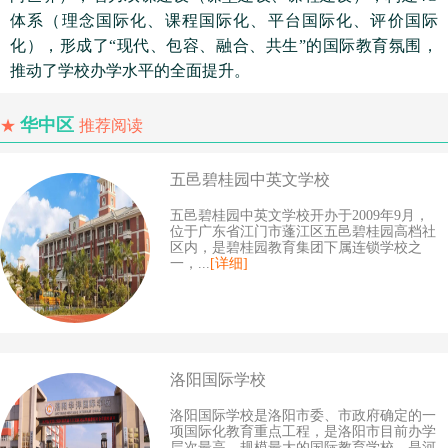
体系（理念国际化、课程国际化、平台国际化、评价国际
化），形成了“现代、包容、融合、共生”的国际教育氛围，
推动了学校办学水平的全面提升。
华中区
★
推荐阅读
五邑碧桂园中英文学校
五邑碧桂园中英文学校开办于2009年9月，
位于广东省江门市蓬江区五邑碧桂园高档社
区内，是碧桂园教育集团下属连锁学校之
一，...
[详细]
洛阳国际学校
洛阳国际学校是洛阳市委、市政府确定的一
项国际化教育重点工程，是洛阳市目前办学
层次最高，规模最大的国际教育学校，是河